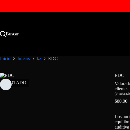
Saltar
al
contenido
Buscar
Inicio
In-ears
kz
EDC
EDC
AGOTADO
Valorad
clientes
(
3
valoracio
$
80.00
Los aur
equilibr
auditiva