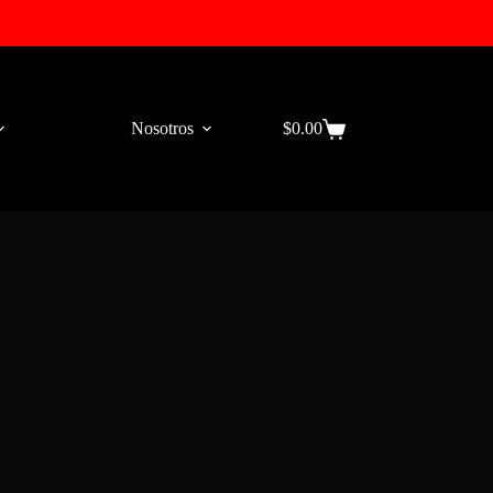
Nosotros
$
0.00
Carro
de
compra