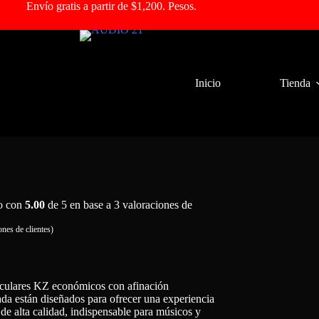
Envío gratis a partir de $1,200. Pesos.
Inicio
Tienda
o con
5.00
de 5 en base a
3
valoraciones de
nes de clientes)
iculares KZ económicos con afinación
ada están diseñados para ofrecer una experiencia
 de alta calidad, indispensable para músicos y