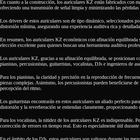
En cuanto a la construcción, los auriculares KZ están fabricados con ma
ofreciendo una transmisión de señal limpia y minimizando las pérdidas d
Los drivers de estos auriculares son de tipo dinámico, seleccionados p
distorsión mínima, asegurando una experiencia auditiva rica y detallada
En resumen, los auriculares KZ económicos con afinación equilibrada se
elección excelente para quienes buscan una herramienta auditiva profe
Los auriculares KZ, gracias a su afinación equilibrada, se posicionan 
pianistas, percusionistas, guitarristas, vocalistas, DJs e ingenieros de
Para los pianistas, la claridad y precisión en la reproducción de frecuen
piezas complejas. Asimismo, los percusionistas pueden beneficiarse de s
percepción del ritmo.
Los guitarristas encontrarán en estos auriculares un aliado perfecto pa
distorsión y la reverberación se entiendan claramente, proporcionando 
Para los vocalistas, la nitidez de los auriculares KZ es indispensable. P
corrección de errores en tiempo real. Esto es especialmente útil durante
En el ámbito de los DJs, estos auriculares son valiosos durante las mez