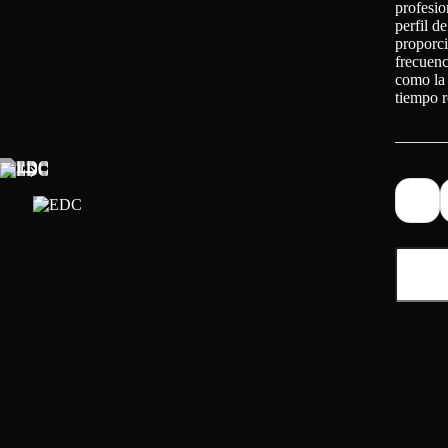
profesio
perfil d
proporci
frecuenc
como la 
tiempo r
EDC
cantidad