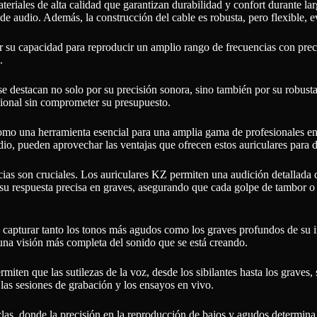
teriales de alta calidad que garantizan durabilidad y confort durante la
e audio. Además, la construcción del cable es robusta, pero flexible, ev
or su capacidad para reproducir un amplio rango de frecuencias con prec
.
 destacan no solo por su precisión sonora, sino también por su robusta
sional sin comprometer su presupuesto.
como una herramienta esencial para una amplia gama de profesionales en 
 audio, pueden aprovechar las ventajas que ofrecen estos auriculares para
cias son cruciales. Los auriculares KZ permiten una audición detallada de 
u respuesta precisa en graves, asegurando que cada golpe de tambor o pl
ra capturar tanto los tonos más agudos como los graves profundos de su 
una visión más completa del sonido que se está creando.
ermiten que las sutilezas de la voz, desde los sibilantes hasta los graves
 las sesiones de grabación y los ensayos en vivo.
clas, donde la precisión en la reproducción de bajos y agudos determina 