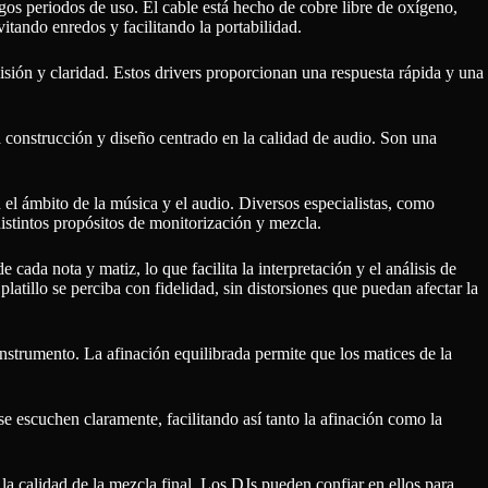
rgos periodos de uso. El cable está hecho de cobre libre de oxígeno,
itando enredos y facilitando la portabilidad.
isión y claridad. Estos drivers proporcionan una respuesta rápida y una
 construcción y diseño centrado en la calidad de audio. Son una
el ámbito de la música y el audio. Diversos especialistas, como
 distintos propósitos de monitorización y mezcla.
cada nota y matiz, lo que facilita la interpretación y el análisis de
atillo se perciba con fidelidad, sin distorsiones que puedan afectar la
instrumento. La afinación equilibrada permite que los matices de la
, se escuchen claramente, facilitando así tanto la afinación como la
la calidad de la mezcla final. Los DJs pueden confiar en ellos para