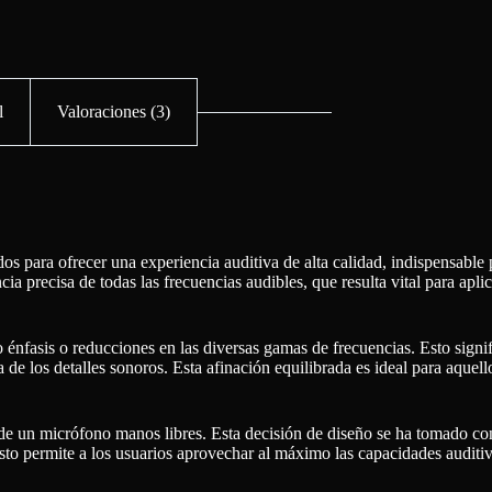
l
Valoraciones (3)
s para ofrecer una experiencia auditiva de alta calidad, indispensable 
ia precisa de todas las frecuencias audibles, que resulta vital para apl
ndo énfasis o reducciones en las diversas gamas de frecuencias. Esto sig
a de los detalles sonoros. Esta afinación equilibrada es ideal para aque
ia de un micrófono manos libres. Esta decisión de diseño se ha tomado co
o permite a los usuarios aprovechar al máximo las capacidades auditivas